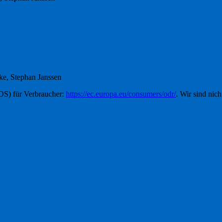
ke, Stephan Janssen
OS) für Verbraucher:
https://ec.europa.eu/consumers/odr/
. Wir sind nich