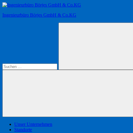
Zum
Inhalt
Ingenieurbüro Börjes GmbH & Co.KG
springen
Suchen
nach:
Suchen
Unser Unternehmen
Standorte