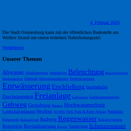
4. Februar 2026
Die Stadt Oranienburg kann mit der öffentlichen Badestelle am
Weißen Strand mit einem beliebten Naherholungsziel
Weiterlesen
Unserer Themen
Beleuchtung
Abwasser
Altablagerung
Amphibien
Biotopkartierung
Deponie
Deponiegasfenster
Dorferneuerung
Denkmalschutz
Entwässerung
Erschließung
faunistische
Freianlage
Durchgängigkeit
Gasfassungsanlage
Gasbrunnen
Gehweg
Hochwasserschutz
Gestaltung
Haaren
Neubau
Landschaftsplanung
Parkplatz
Park
Park & Ride-Anlage
NLWKN
Regenwasser
Radweg
Pumpwerk
Rekultivierung
Radioaktivität
Schmutzwasser
Retention
Revitalisierung
Sanierung
Rigole