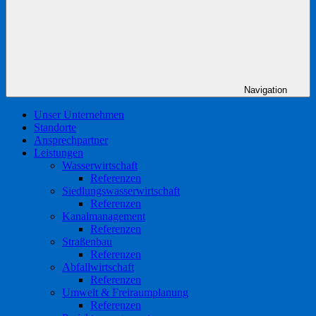
Navigation
Unser Unternehmen
Standorte
Ansprechpartner
Leistungen
Wasserwirtschaft
Referenzen
Siedlungswasserwirtschaft
Referenzen
Kanalmanagement
Referenzen
Straßenbau
Referenzen
Abfallwirtschaft
Referenzen
Umwelt & Freiraumplanung
Referenzen