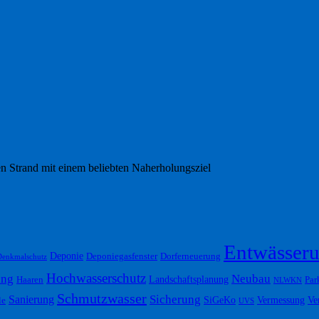
en Strand mit einem beliebten Naherholungsziel
Entwässer
Deponie
Deponiegasfenster
Dorferneuerung
Denkmalschutz
Hochwasserschutz
ung
Neubau
Landschaftsplanung
Haaren
Par
NLWKN
Schmutzwasser
Sicherung
Sanierung
SiGeKo
Vermessung
Ve
le
UVS