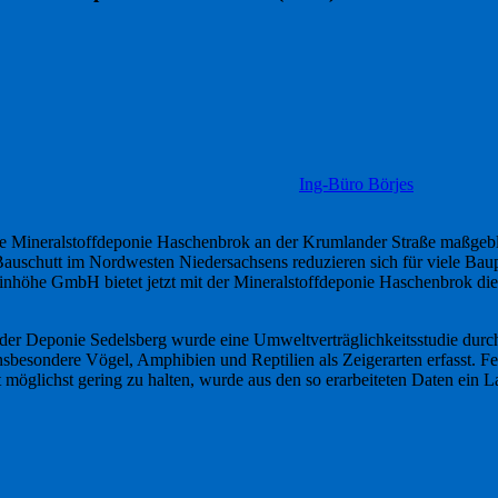
Ing-Büro Börjes
ie Mineralstoffdeponie Haschenbrok an der Krumlander Straße maßgeb
Bauschutt im Nordwesten Niedersachsens reduzieren sich für viele Bau
inhöhe GmbH bietet jetzt mit der Mineralstoffdeponie Haschenbrok die
der Deponie Sedelsberg wurde eine Umweltverträglichkeitsstudie durc
sbesondere Vögel, Amphibien und Reptilien als Zeigerarten erfasst. 
öglichst gering zu halten, wurde aus den so erarbeiteten Daten ein La