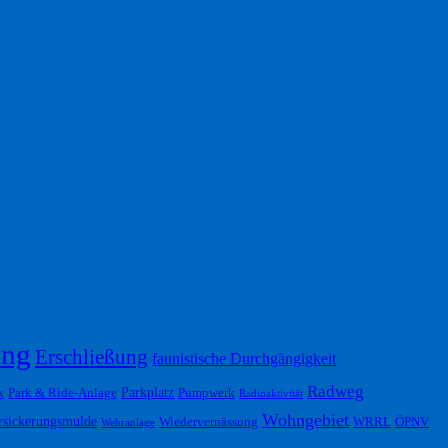
ung
Erschließung
faunistische Durchgängigkeit
Radweg
Parkplatz
k
Park & Ride-Anlage
Pumpwerk
Radioaktivität
Wohngebiet
rsickerungsmulde
Wiedervernässung
WRRL
ÖPNV
Wehranlage