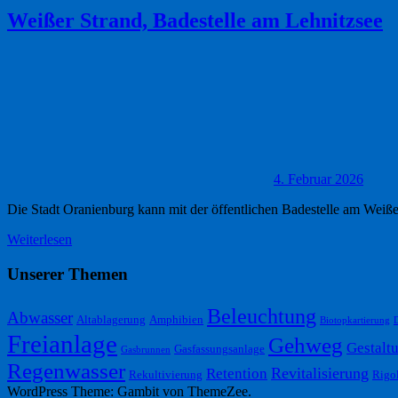
Weißer Strand, Badestelle am Lehnitzsee
4. Februar 2026
Die Stadt Oranienburg kann mit der öffentlichen Badestelle am Weiß
Weiterlesen
Unserer Themen
Beleuchtung
Abwasser
Altablagerung
Amphibien
Biotopkartierung
Freianlage
Gehweg
Gestalt
Gasfassungsanlage
Gasbrunnen
Regenwasser
Retention
Revitalisierung
Rekultivierung
Rigo
WordPress Theme: Gambit von ThemeZee.